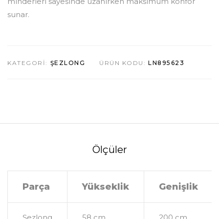
minderleri sayesinde uzanırken maksimum konfor
sunar.
KATEGORI:
ŞEZLONG
ÜRÜN KODU:
LN895623
Ölçüler
Parça
Yükseklik
Genişlik
Şezlong
58 cm
200 cm